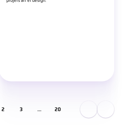
projets art et design.
2
3
…
20