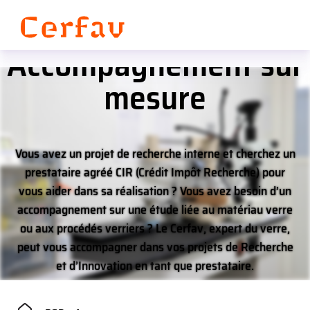
Panneau de gestion des cookies
Accompagnement sur
mesure
Vous avez un projet de recherche interne et cherchez un
prestataire agréé CIR (Crédit Impôt Recherche) pour
vous aider dans sa réalisation ? Vous avez besoin d’un
accompagnement sur une étude liée au matériau verre
ou aux procédés verriers ? Le Cerfav, expert du verre,
peut vous accompagner dans vos projets de Recherche
et d’Innovation en tant que prestataire.