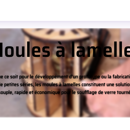
oules à lamell
e ce soit pour le développement d’un prototype ou la fabricat
e petites séries, les moules à lamelles constituent une soluti
souple, rapide et économique pour le soufflage de verre tourné