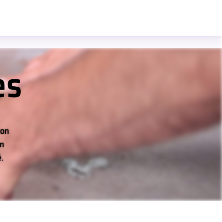
es
ion
on
.