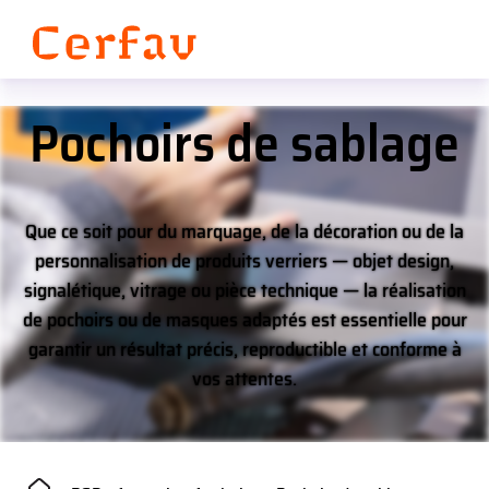
Panneau de gestion des cookies
Pochoirs de sablage
Que ce soit pour du marquage, de la décoration ou de la
personnalisation de produits verriers — objet design,
signalétique, vitrage ou pièce technique — la réalisation
de pochoirs ou de masques adaptés est essentielle pour
garantir un résultat précis, reproductible et conforme à
vos attentes.