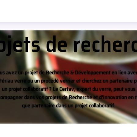
ojets de recher
us avez un projet de Recherche & Développement en lien avec
ériau verre ou un procédé verrier et cherchez un partenaire 
un projet collaboratif ? Le Cerfav, expert du verre, peut vous
compagner dans vos projets de Recherche et d’Innovation en t
que partenaire dans un projet collaboratif.