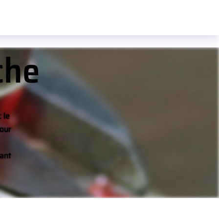
che
 le
pour
ant