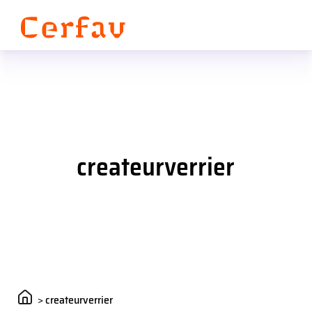
Panneau de gestion des cookies
createurverrier
>
createurverrier