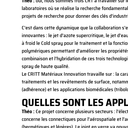
Théo :
oui, nous sommes trois CRT à travailler sur l
laboratoires où se réalise la recherche fondamental
projets de recherche pour donner des clés d’industri
C’est dans cette dynamique que la collaboration s’
innovantes : le jet d’azote supercritique, le jet d’
à froid le Cold spray pour le traitement et la fonct
polymériques permettant d’améliorer les propriété
combinaison et l’hybridation de ces trois technolo
spray de haute qualité.
Le CRITT Matériaux Innovation travaille sur : la ca
traitements et les revêtements de surface, notamme
(adhérence) et les applications biomédicales (tribolo
QUELLES SONT LES APP
Théo :
Ce projet concerne plusieurs secteurs : l’élec
concerne les connectiques pour l’aérospatiale et l
(hermétiques et légères). Le joint en verre va pouv