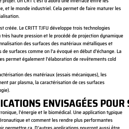
e projet. Un CRT c’est d’abord une interface entre les
e, et le monde industriel. Cela permet de faire maturer les
alisation.
est créée. Le CRITT TJFU développe trois technologies
eau très haute pression et le procédé de projection dynamique
ionnalisation des surfaces des matériaux métalliques et
s de surfaces comme on l’a évoqué en début d’échange. La
gies permet également l’élaboration de revêtements cold
ractérisation des matériaux (essais mécaniques), les
nt par plasma, la caractérisation de ces surfaces
gie).
LICATIONS ENVISAGÉES POUR
tronique, l’énergie et le biomédical. Une application typique
’aéronautique et comment les rendre plus performantes
oir permettre ça. D’autres applications pourront aussi être