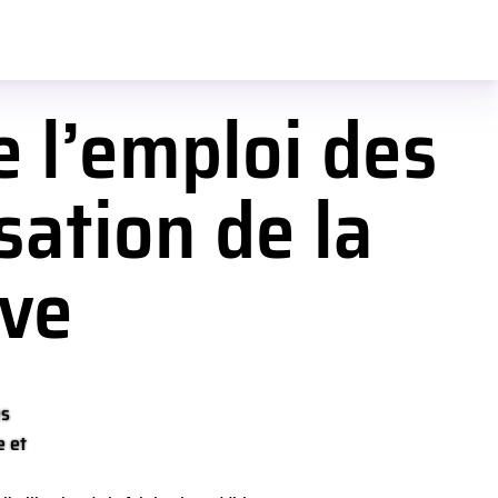
 recherche et
 l’emploi des
sation de la
ive
es
e et