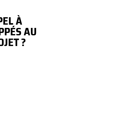
PEL À
PPÉS AU
OJET ?