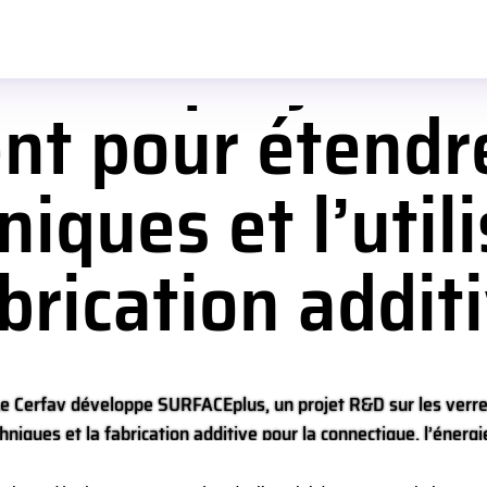
: un projet de
t pour étendre
iques et l’utili
brication addit
e Cerfav développe SURFACEplus, un projet R&D sur les verr
hniques et la fabrication additive pour la connectique, l’énergi
le biomédical.