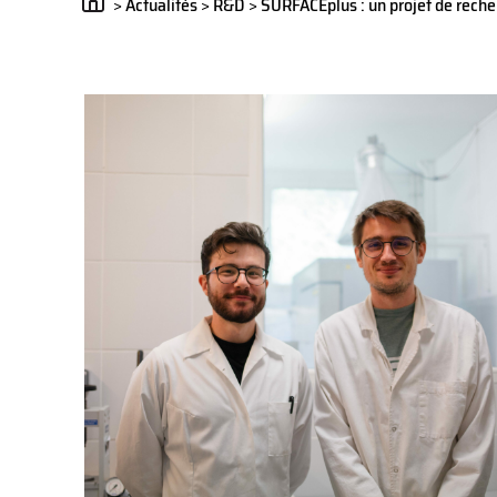
>
Actualités
>
R&D
>
SURFACEplus : un projet de recher