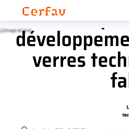
Panneau de gestion des cookies
SURFACEplus 
développemen
verres techn
fa
L
tec