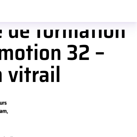
e de formation
omotion 32 –
 vitrail
urs
eam,