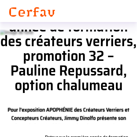
Panneau de gestion des cookies
Retour sur la première
année de formation
des créateurs verriers,
promotion 32 –
Pauline Repussard,
option chalumeau
Pour l’exposition APOPHÉNIE des Créateurs Verriers et
Concepteurs Créateurs, Jimmy Dinolfo présente son
projet artistique Lucid Dream, des vitraux pensés avec
une AI.