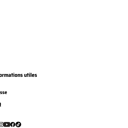
ormations utiles
sse
Q