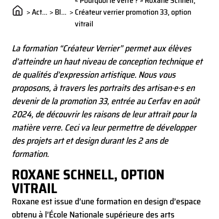
« Pourquoi le verre ? » Roxane Schnell,
projets art et design durant les 2 ans de formation.
>
Actualités
>
Blog
>
Créateur verrier promotion 33, option
vitrail
La formation “Créateur Verrier” permet aux élèves
d’atteindre un haut niveau de conception technique et
de qualités d’expression artistique. Nous vous
proposons, à travers les portraits des artisan·e·s en
devenir de la promotion 33, entrée au Cerfav en août
2024, de découvrir les raisons de leur attrait pour la
matière verre. Ceci va leur permettre de développer
des projets art et design durant les 2 ans de
formation.
ROXANE SCHNELL, OPTION
VITRAIL
Roxane est issue d’une formation en design d’espace
obtenu à l’École Nationale supérieure des arts