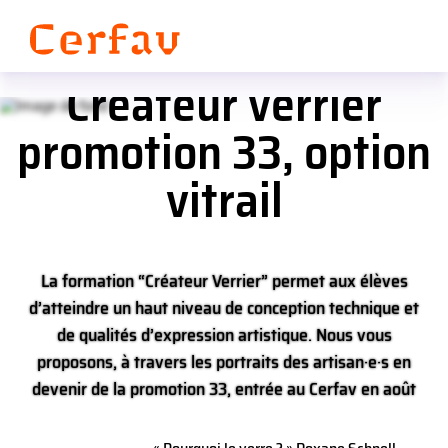
« Pourquoi le verre ? »
Panneau de gestion des cookies
Roxane Schnell,
Créateur verrier
promotion 33, option
vitrail
La formation “Créateur Verrier” permet aux élèves
d’atteindre un haut niveau de conception technique et
de qualités d’expression artistique. Nous vous
proposons, à travers les portraits des artisan·e·s en
devenir de la promotion 33, entrée au Cerfav en août
2024, de découvrir les raisons de leur attrait pour la
matière verre. Ceci va leur permettre de développer des