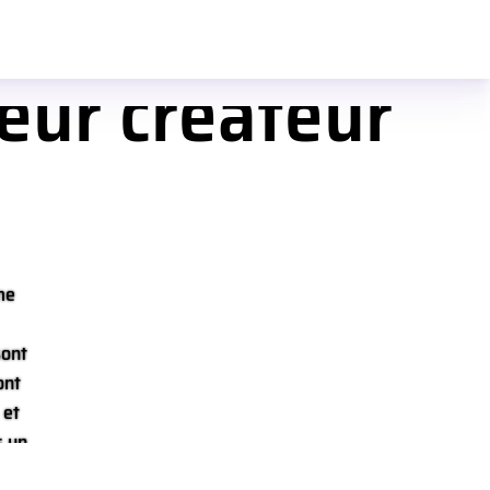
çois Briand,
teur créateur
me
sont
ont
 et
s un
u