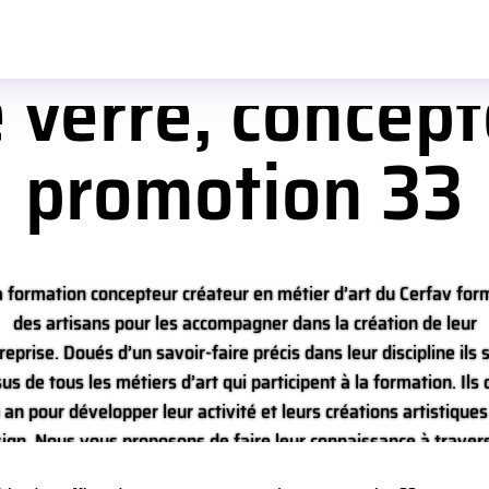
’artisan : Fran
 verre, concep
promotion 33
a formation concepteur créateur en métier d’art du Cerfav for
des artisans pour les accompagner dans la création de leur
reprise. Doués d’un savoir-faire précis dans leur discipline ils 
sus de tous les métiers d’art qui participent à la formation. Ils 
 an pour développer leur activité et leurs créations artistiques
ign. Nous vous proposons de faire leur connaissance à traver
portrait qui met en valeur leur engagement dans la pratique d