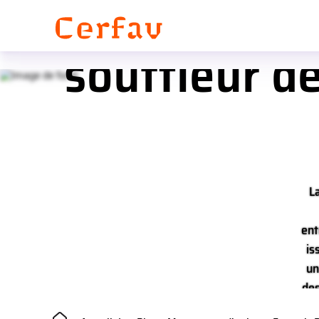
Mouvement d
Panneau de gestion des cookies
souffleur de
L
ent
is
un
des