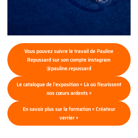
Vous pouvez suivre le travail de Pauline
Repussard sur son compte instagram
@pauline.repussard
Le catalogue de l’exposition « Là où fleurissent
nos cœurs ardents »
En savoir plus sur la formation « Créateur
verrier »