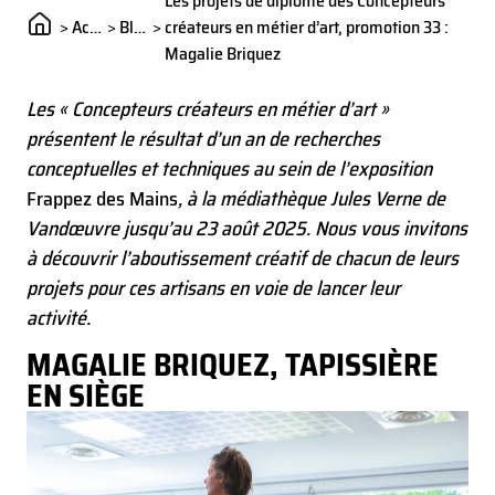
Les projets de diplôme des Concepteurs
projets pour ces artisans en voie de lancer leur activité.
>
Actualités
>
Blog
>
créateurs en métier d’art, promotion 33 :
Magalie Briquez
Les « Concepteurs créateurs en métier d’art »
présentent le résultat d’un an de recherches
conceptuelles et techniques au sein de l’exposition
Frappez des Mains
, à la médiathèque Jules Verne de
Vandœuvre jusqu’au 23 août 2025. Nous vous invitons
à découvrir l’aboutissement créatif de chacun de leurs
projets pour ces artisans en voie de lancer leur
activité.
MAGALIE BRIQUEZ, TAPISSIÈRE
EN SIÈGE