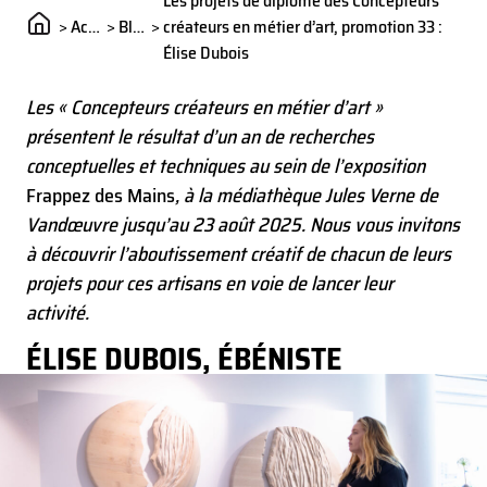
Les projets de diplôme des Concepteurs
projets pour ces artisans en voie de lancer leur activité.
>
Actualités
>
Blog
>
créateurs en métier d’art, promotion 33 :
Élise Dubois
Les « Concepteurs créateurs en métier d’art »
présentent le résultat d’un an de recherches
conceptuelles et techniques au sein de l’exposition
Frappez des Mains
, à la médiathèque Jules Verne de
Vandœuvre jusqu’au 23 août 2025. Nous vous invitons
à découvrir l’aboutissement créatif de chacun de leurs
projets pour ces artisans en voie de lancer leur
activité.
ÉLISE DUBOIS, ÉBÉNISTE