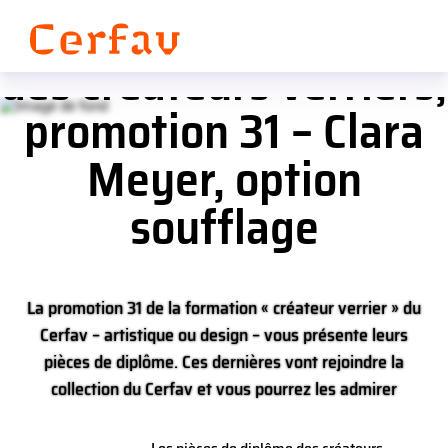
Panneau de gestion des cookies
Les pièces de diplôme
des créateurs verriers,
promotion 31 – Clara
Meyer, option
soufflage
La promotion 31 de la formation « créateur verrier » du
Cerfav – artistique ou design – vous présente leurs
pièces de diplôme. Ces dernières vont rejoindre la
collection du Cerfav et vous pourrez les admirer
jusqu’en janvier 2025 au château de Lunéville, site du
département de Meurthe-et-Moselle.