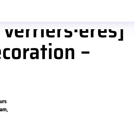
 verriers·ères]
coration –
urs
eam,