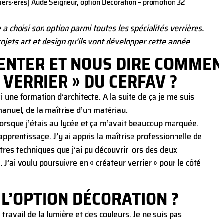
rriers·ères] Aude Seigneur, option Décoration – promotion 32
a choisi son option parmi toutes les spécialités verrières.
jets art et design qu’ils vont développer cette année.
ENTER ET NOUS DIRE COMMEN
VERRIER » DU CERFAV ?
i une formation d’architecte. A la suite de ça je me suis
manuel, de la maîtrise d’un matériau.
 lorsque j’étais au lycée et ça m’avait beaucoup marquée.
apprentissage. J’y ai appris la maîtrise professionnelle de
utres techniques que j’ai pu découvrir lors des deux
. J’ai voulu poursuivre en « créateur verrier » pour le côté
 L’OPTION DÉCORATION ?
e travail de la lumière et des couleurs. Je ne suis pas