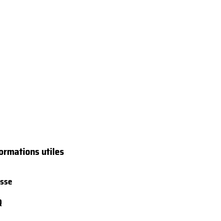
ormations utiles
sse
Q