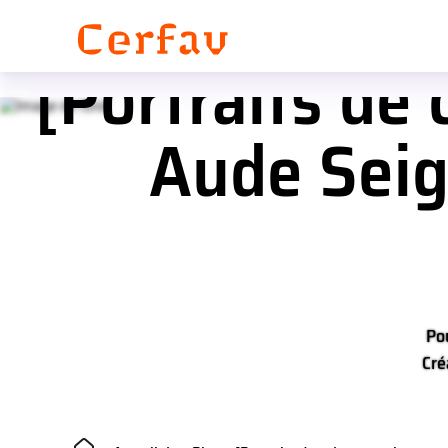
Panneau de gestion des cookies
[Portraits de 
Aude Seig
Po
Cré